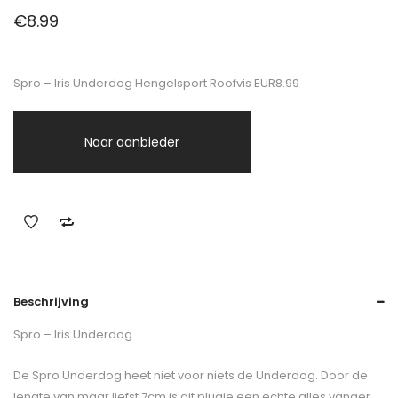
€
8.99
Spro – Iris Underdog Hengelsport Roofvis EUR8.99
Naar aanbieder
Beschrijving
Spro – Iris Underdog
De Spro Underdog heet niet voor niets de Underdog. Door de
lengte van maar liefst 7cm is dit plugje een echte alles vanger.