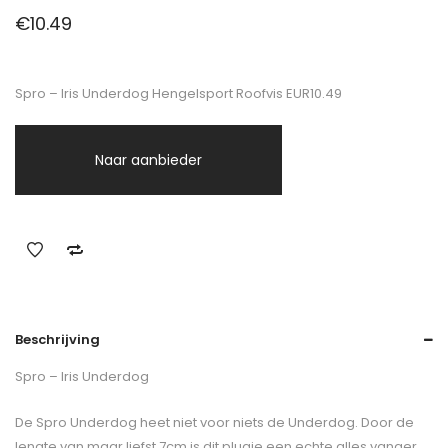
€
10.49
Spro – Iris Underdog Hengelsport Roofvis EUR10.49
Naar aanbieder
Beschrijving
Spro – Iris Underdog
De Spro Underdog heet niet voor niets de Underdog. Door de
lengte van maar liefst 7cm is dit plugje een echte alles vanger.