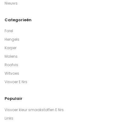
Nieuws
Categorieën
Forel
Hengels
Karper
Molens
Roofvis
Witvoes
Visvoer E Nrs
Populair
Visvoer kleur smaakstoffen E Nrs
Links