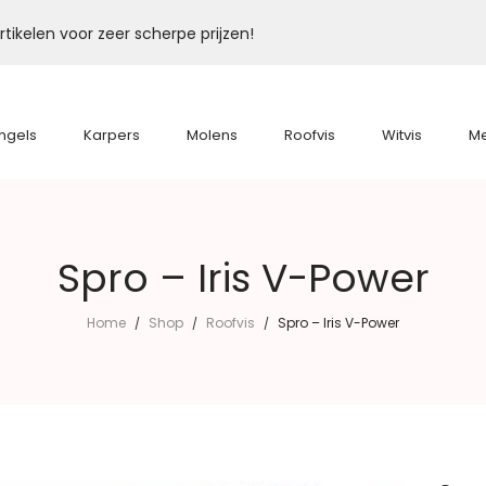
tikelen voor zeer scherpe prijzen!
ngels
Karpers
Molens
Roofvis
Witvis
M
Spro – Iris V-Power
Home
Shop
Roofvis
Spro – Iris V-Power
/
/
/