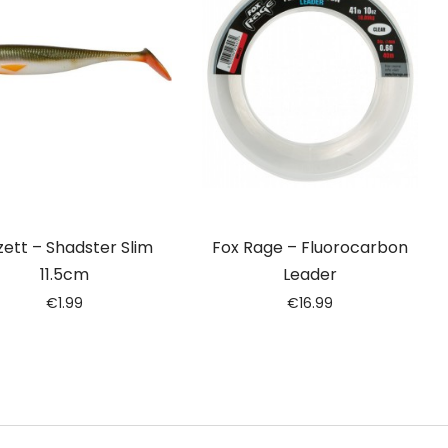
zett – Shadster Slim
Fox Rage – Fluorocarbon
11.5cm
Leader
€
1.99
€
16.99