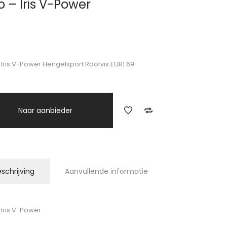
o – Iris V-Power
9
 Iris V-Power Hengelsport Roofvis EUR1.69
Naar aanbieder
schrijving
Aanvullende informatie
 Iris V-Power