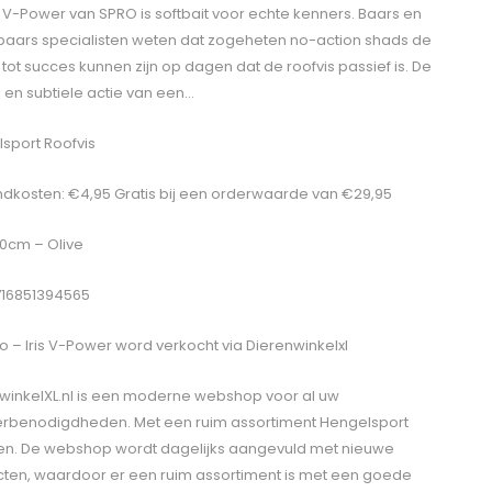
S V-Power van SPRO is softbait voor echte kenners. Baars en
aars specialisten weten dat zogeheten no-action shads de
l tot succes kunnen zijn op dagen dat de roofvis passief is. De
e en subtiele actie van een…
sport Roofvis
dkosten: €4,95 Gratis bij een orderwaarde van €29,95
 10cm – Olive
716851394565
o – Iris V-Power
word verkocht via Dierenwinkelxl
winkelXL.nl is een moderne webshop voor al uw
erbenodigdheden. Met een ruim assortiment Hengelsport
len. De webshop wordt dagelijks aangevuld met nieuwe
ten, waardoor er een ruim assortiment is met een goede