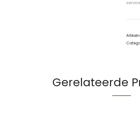
servic
Artike
Catego
Gerelateerde 