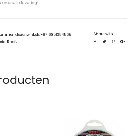
e en snelle levering!
Share with
lnummer:
dierenwinkelxl-8716851394565
rie:
Roofvis
Producten