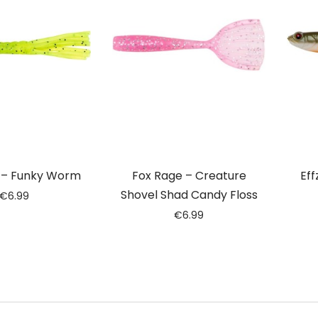
 – Funky Worm
Fox Rage – Creature
Eff
Shovel Shad Candy Floss
€
6.99
€
6.99