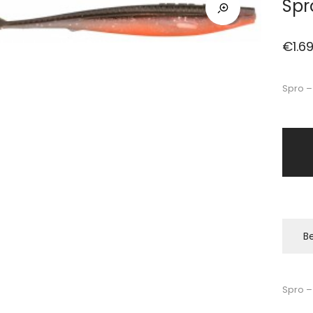
Spr
€
1.6
Spro –
Be
Spro –