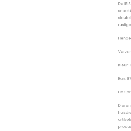
De IRI
snoekb
sleute
rustig
Hengel
Verzen
Kleur:
Ean: 8
De
Spr
Dieren
huisdi
artike
produc