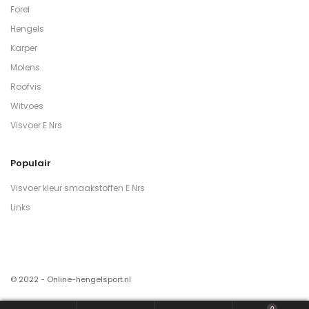
Forel
Hengels
Karper
Molens
Roofvis
Witvoes
Visvoer E Nrs
Populair
Visvoer kleur smaakstoffen E Nrs
Links
© 2022 - Online-hengelsport.nl
0