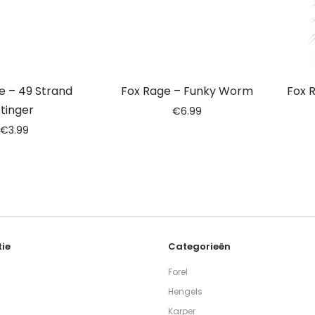
e – 49 Strand
Fox Rage – Funky Worm
Fox 
tinger
€
6.99
€
3.99
ie
Categorieën
Forel
Hengels
Karper