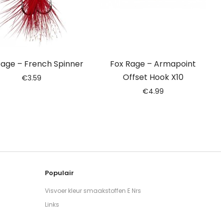
Rage – French Spinner
Fox Rage – Armapoint
Offset Hook X10
€
3.59
€
4.99
Populair
Visvoer kleur smaakstoffen E Nrs
Links