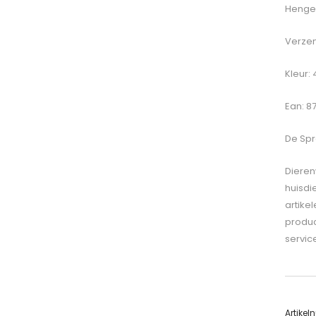
Hengel
Verzen
Kleur:
Ean: 8
De
Spr
Dieren
huisdi
artike
produc
servic
Artike