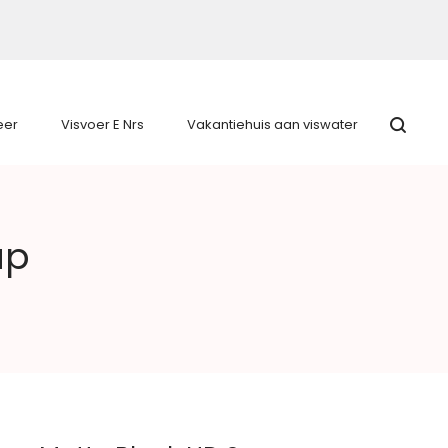
eer
Visvoer E Nrs
Vakantiehuis aan viswater
ap