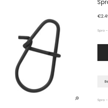
Spr
€
2.4
Spro –
Be
Spro –