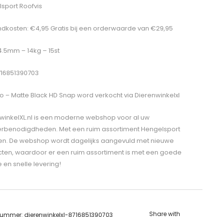
sport Roofvis
dkosten: €4,95 Gratis bij een orderwaarde van €29,95
 4.5mm – 14kg – 15st
716851390703
o – Matte Black HD Snap
word verkocht via Dierenwinkelxl
winkelXL.nl is een moderne webshop voor al uw
erbenodigdheden. Met een ruim assortiment Hengelsport
len. De webshop wordt dagelijks aangevuld met nieuwe
ten, waardoor er een ruim assortiment is met een goede
e en snelle levering!
Share with
lnummer:
dierenwinkelxl-8716851390703