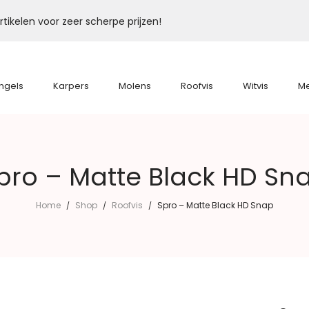
tikelen voor zeer scherpe prijzen!
ngels
Karpers
Molens
Roofvis
Witvis
M
pro – Matte Black HD Sn
Home
Shop
Roofvis
Spro – Matte Black HD Snap
/
/
/