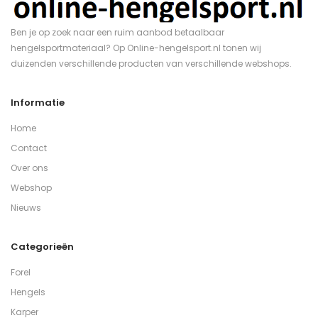
Ben je op zoek naar een ruim aanbod betaalbaar
hengelsportmateriaal? Op Online-hengelsport.nl tonen wij
duizenden verschillende producten van verschillende webshops.
Informatie
Home
Contact
Over ons
Webshop
Nieuws
Categorieën
Forel
Hengels
Karper