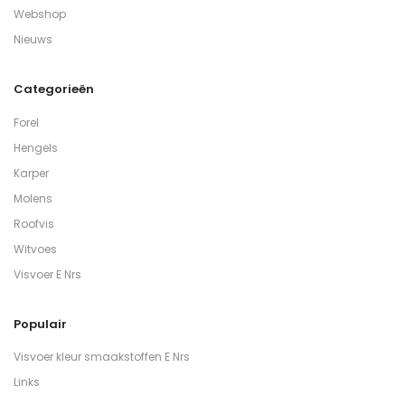
Webshop
Nieuws
Categorieën
Forel
Hengels
Karper
Molens
Roofvis
Witvoes
Visvoer E Nrs
Populair
Visvoer kleur smaakstoffen E Nrs
Links