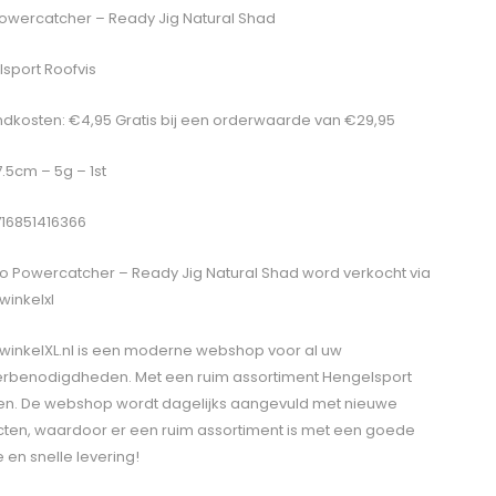
owercatcher – Ready Jig Natural Shad
sport Roofvis
dkosten: €4,95 Gratis bij een orderwaarde van €29,95
7.5cm – 5g – 1st
716851416366
o Powercatcher – Ready Jig Natural Shad
word verkocht via
winkelxl
winkelXL.nl is een moderne webshop voor al uw
erbenodigdheden. Met een ruim assortiment Hengelsport
len. De webshop wordt dagelijks aangevuld met nieuwe
ten, waardoor er een ruim assortiment is met een goede
e en snelle levering!