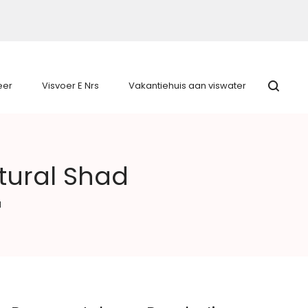
eer
Visvoer E Nrs
Vakantiehuis aan viswater
tural Shad
d