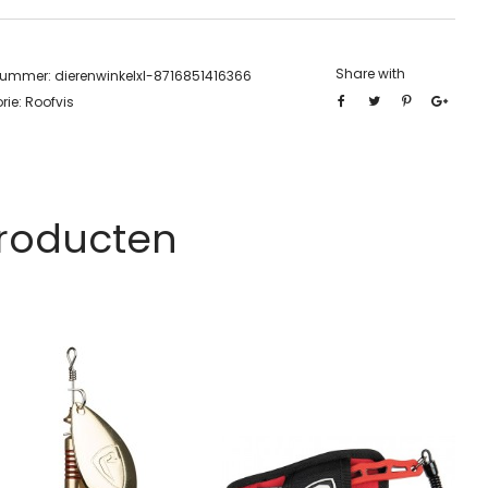
Share with
lnummer:
dierenwinkelxl-8716851416366
rie:
Roofvis
Producten