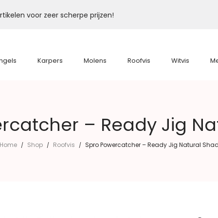
tikelen voor zeer scherpe prijzen!
ngels
Karpers
Molens
Roofvis
Witvis
M
rcatcher – Ready Jig Na
Home
Shop
Roofvis
Spro Powercatcher – Ready Jig Natural Sha
/
/
/