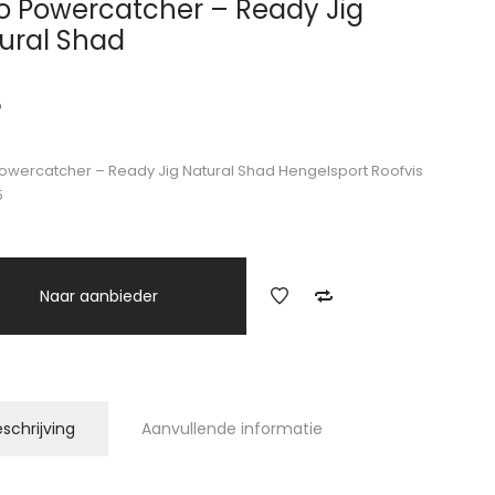
o Powercatcher – Ready Jig
ural Shad
5
owercatcher – Ready Jig Natural Shad Hengelsport Roofvis
5
Naar aanbieder
schrijving
Aanvullende informatie