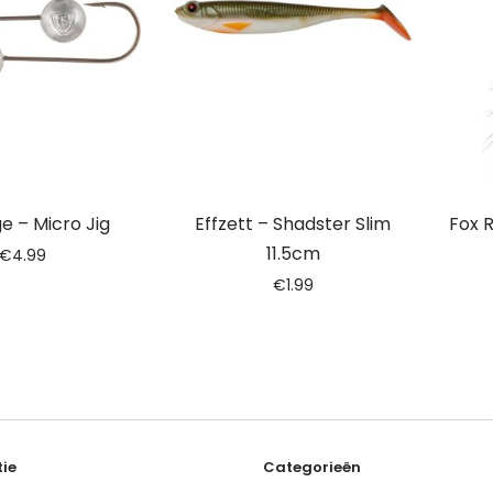
e – Micro Jig
Effzett – Shadster Slim
Fox 
11.5cm
€
4.99
€
1.99
ie
Categorieën