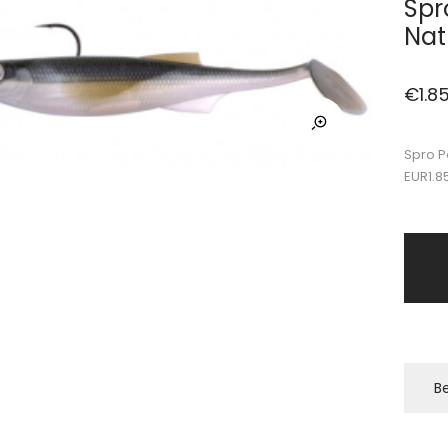
Spr
Nat
€
1.8
Spro P
EUR1.8
Be