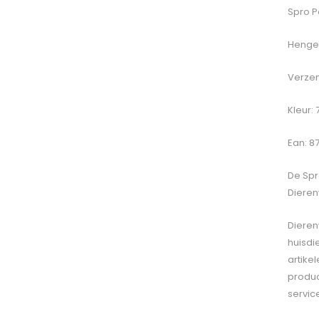
Spro P
Hengel
Verzen
Kleur: 
Ean: 8
De
Spr
Dieren
Dieren
huisdi
artike
produc
servic