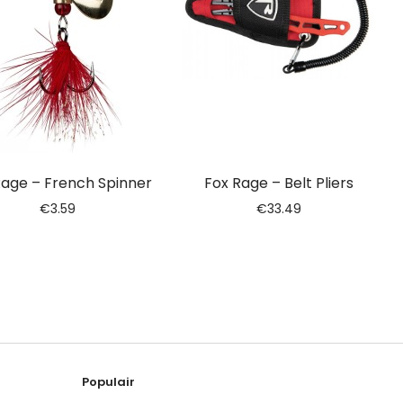
Rage – French Spinner
Fox Rage – Belt Pliers
€
3.59
€
33.49
Populair