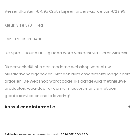
Verzendkosten: €4,95 Gratis bij een orderwaarde van €29,95
Kleur: Size 8/0 – 14g
Ean: 8716851203430
De
Spro – Round HD Jig Head
word verkocht via Dierenwinkelxl
DierenwinkelXL.nl is een moderne webshop voor al uw
huisdierbenodigdheden. Met een ruim assortiment Hengelsport
artikelen. De webshop wordt dagelijks aangevuld met nieuwe
producten, waardoor er een ruim assortiment is met een
goede service en snelle levering!
Aanvullende informatie
Artikelnummer:
dierenwinkelxl-8716851203430