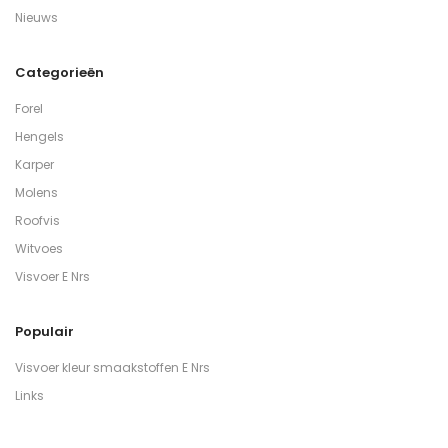
Nieuws
Categorieën
Forel
Hengels
Karper
Molens
Roofvis
Witvoes
Visvoer E Nrs
Populair
Visvoer kleur smaakstoffen E Nrs
Links