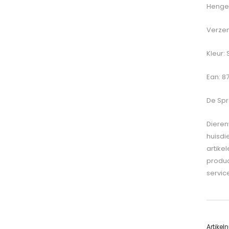
Hengel
Verzen
Kleur: 
Ean: 87
De
Spr
Dieren
huisdi
artike
produc
servic
Artike