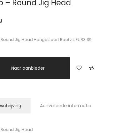
o – Round Jig Head
9
 Round Jig Head Hengelsport Roofvis EUR3.39
Naar aanbieder
schrijving
Aanvullende informatie
 Round Jig Head