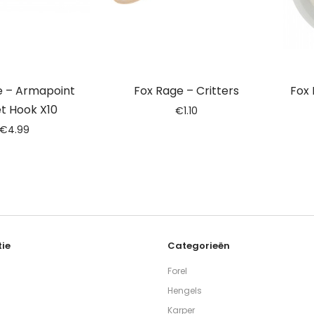
e – Armapoint
Fox Rage – Critters
Fox
t Hook X10
€
1.10
€
4.99
ie
Categorieën
Forel
Hengels
Karper