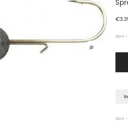
Spr
€
3.3
Spro –
Be
Spro –