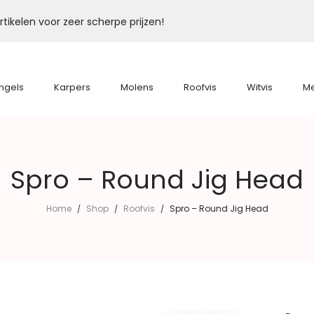
tikelen voor zeer scherpe prijzen!
ngels
Karpers
Molens
Roofvis
Witvis
M
Spro – Round Jig Head
Home
Shop
Roofvis
Spro – Round Jig Head
/
/
/