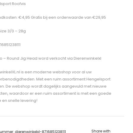
sport Roofvis
dkosten: €4,95 Gratis bij een orderwaarde van €29,95
Size 3/0 – 28g
16851238111
o – Round Jig Head
word verkocht via Dierenwinkelxl
winkelXL.nl is een moderne webshop voor al uw
erbenodigdheden. Met een ruim assortiment Hengelsport
len. De webshop wordt dagelijks aangevuld met nieuwe
ten, waardoor er een ruim assortiment is met een goede
e en snelle levering!
Share with
lnummer:
dierenwinkelxl-8716851238111