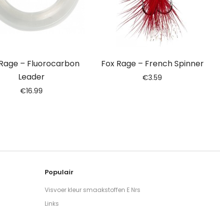
 Rage – Fluorocarbon
Fox Rage – French Spinner
Leader
€
3.59
€
16.99
Populair
Visvoer kleur smaakstoffen E Nrs
Links