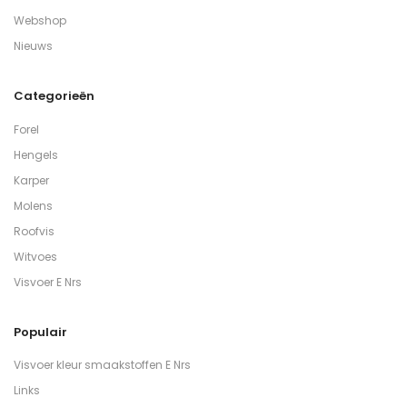
Webshop
Nieuws
Categorieën
Forel
Hengels
Karper
Molens
Roofvis
Witvoes
Visvoer E Nrs
Populair
Visvoer kleur smaakstoffen E Nrs
Links