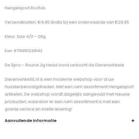
Hengelsport Roofvis
Verzendkosten: €4,95 Gratis bij een orderwaarde van €29,95
Kleur: Size 4/0 – 28g
Ean: 8716851238142
De
Spro – Round Jig Head
word verkocht via Dierenwinkelxl
DierenwinkelXL.nl is een moderne webshop voor al uw
huisdierbenodigdheden. Met een ruim assortiment Hengelsport
artikelen. De webshop wordt dagelijks aangevuld met nieuwe
producten, waardoor er een ruim assortiment is met een
goede service en snelle levering!
Aanvullende informatie