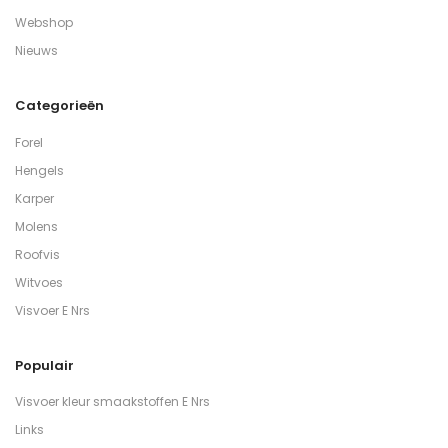
Webshop
Nieuws
Categorieën
Forel
Hengels
Karper
Molens
Roofvis
Witvoes
Visvoer E Nrs
Populair
Visvoer kleur smaakstoffen E Nrs
Links