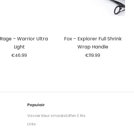
Rage – Warrior Ultra
Fox – Explorer Full Shrink
Light
Wrap Handle
€
46.99
€
119.99
Populair
Visvoer kleur smaakstoffen E Nrs
Links