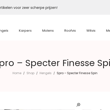
tikelen voor zeer scherpe prijzen!
ngels
Karpers
Molens
Roofvis
Witvis
M
pro – Specter Finesse Sp
Home
Shop
Hengels
Spro – Specter Finesse Spin
/
/
/