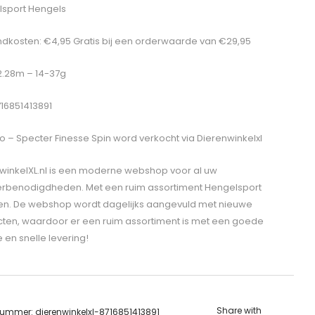
sport Hengels
dkosten: €4,95 Gratis bij een orderwaarde van €29,95
 2.28m – 14-37g
716851413891
o – Specter Finesse Spin
word verkocht via Dierenwinkelxl
winkelXL.nl is een moderne webshop voor al uw
erbenodigdheden. Met een ruim assortiment Hengelsport
len. De webshop wordt dagelijks aangevuld met nieuwe
ten, waardoor er een ruim assortiment is met een goede
e en snelle levering!
Share with
lnummer:
dierenwinkelxl-8716851413891