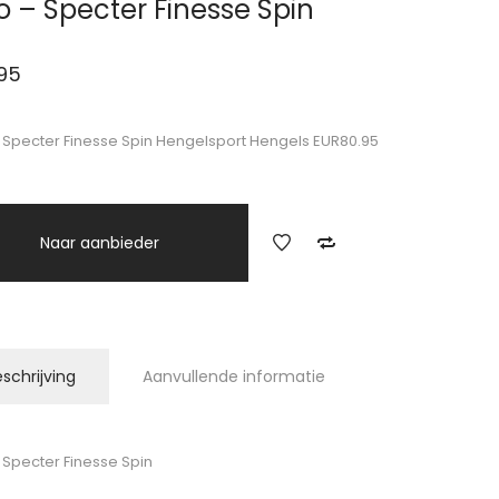
o – Specter Finesse Spin
95
 Specter Finesse Spin Hengelsport Hengels EUR80.95
Naar aanbieder
schrijving
Aanvullende informatie
 Specter Finesse Spin