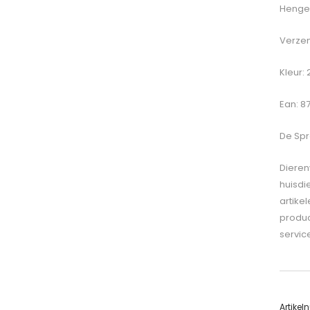
Hengel
Verzen
Kleur:
Ean: 8
De
Spr
Dieren
huisdi
artike
produc
servic
Artike