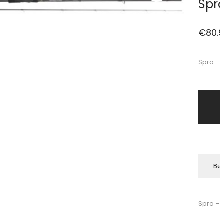
Spr
€
80.
Spro –
Be
Spro –