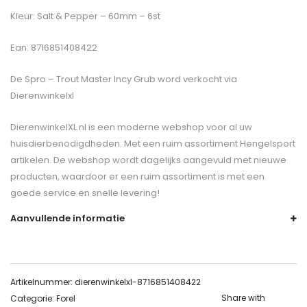
Kleur: Salt & Pepper – 60mm – 6st
Ean: 8716851408422
De
Spro – Trout Master Incy Grub
word verkocht via
Dierenwinkelxl
DierenwinkelXL.nl is een moderne webshop voor al uw
huisdierbenodigdheden. Met een ruim assortiment Hengelsport
artikelen. De webshop wordt dagelijks aangevuld met nieuwe
producten, waardoor er een ruim assortiment is met een
goede service en snelle levering!
Aanvullende informatie
Artikelnummer:
dierenwinkelxl-8716851408422
Share with
Categorie:
Forel