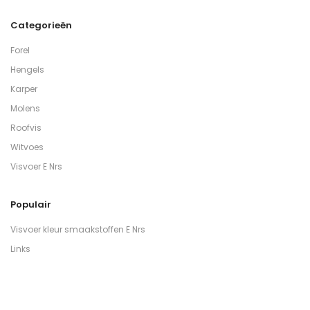
Categorieën
Forel
Hengels
Karper
Molens
Roofvis
Witvoes
Visvoer E Nrs
Populair
Visvoer kleur smaakstoffen E Nrs
Links