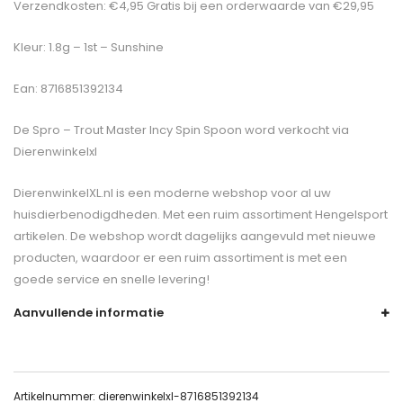
Verzendkosten: €4,95 Gratis bij een orderwaarde van €29,95
Kleur: 1.8g – 1st – Sunshine
Ean: 8716851392134
De
Spro – Trout Master Incy Spin Spoon
word verkocht via
Dierenwinkelxl
DierenwinkelXL.nl is een moderne webshop voor al uw
huisdierbenodigdheden. Met een ruim assortiment Hengelsport
artikelen. De webshop wordt dagelijks aangevuld met nieuwe
producten, waardoor er een ruim assortiment is met een
goede service en snelle levering!
Aanvullende informatie
Artikelnummer:
dierenwinkelxl-8716851392134