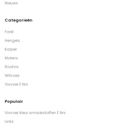
Nieuws
Categorieën
Forel
Hengels
Karper
Molens
Roofvis
Witvoes
Visvoer E Nrs
Populair
Visvoer kleur smaakstoffen E Nrs
Links