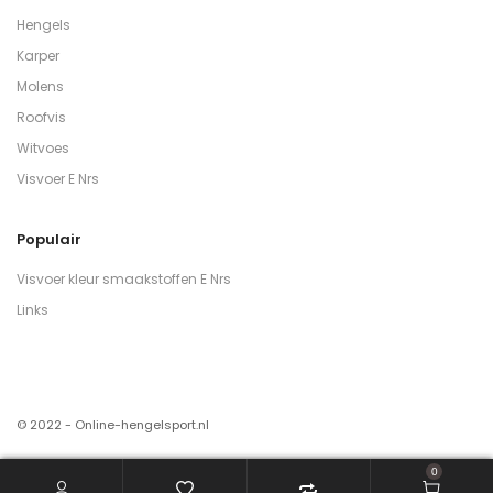
Hengels
Karper
Molens
Roofvis
Witvoes
Visvoer E Nrs
Populair
Visvoer kleur smaakstoffen E Nrs
Links
© 2022 - Online-hengelsport.nl
0