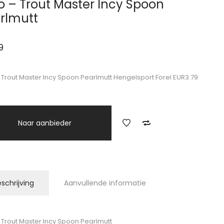
o – Trout Master Incy Spoon
rlmutt
9
 Trout Master Incy Spoon Pearlmutt Hengelsport Forel EUR3.79
Naar aanbieder
schrijving
Aanvullende informatie
 Trout Master Incy Spoon Pearlmutt