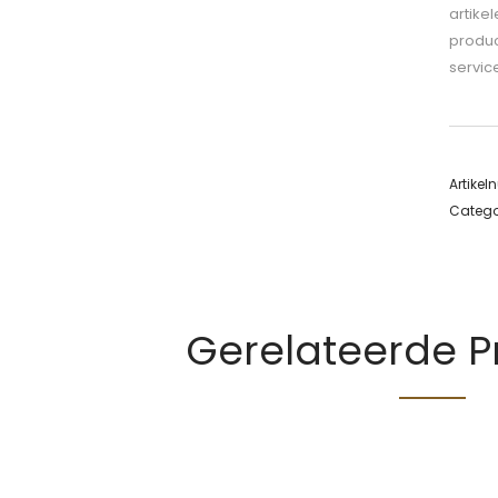
artike
produc
servic
Artike
Catego
Gerelateerde 