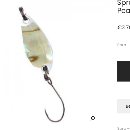
Spr
Pea
€
3.7
Spro –
Be
Spro –