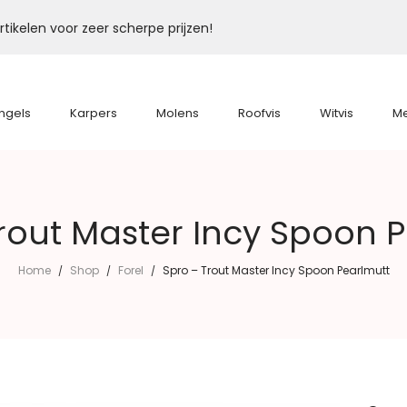
tikelen voor zeer scherpe prijzen!
ngels
Karpers
Molens
Roofvis
Witvis
M
rout Master Incy Spoon 
Home
Shop
Forel
Spro – Trout Master Incy Spoon Pearlmutt
/
/
/