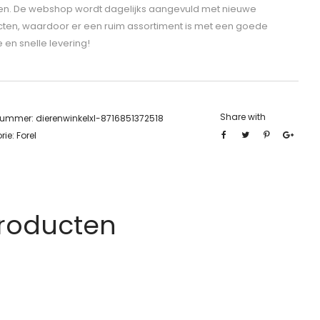
len. De webshop wordt dagelijks aangevuld met nieuwe
ten, waardoor er een ruim assortiment is met een goede
e en snelle levering!
Share with
lnummer:
dierenwinkelxl-8716851372518
rie:
Forel
Producten