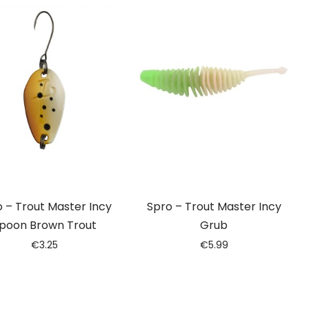
 – Trout Master Incy
Spro – Trout Master Incy
poon Brown Trout
Grub
€
3.25
€
5.99