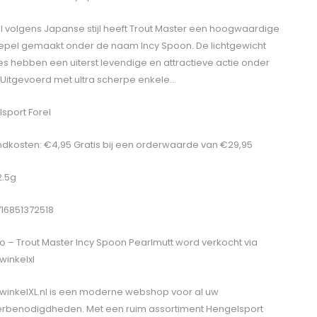
 volgens Japanse stijl heeft Trout Master een hoogwaardige
epel gemaakt onder de naam Incy Spoon. De lichtgewicht
jes hebben een uiterst levendige en attractieve actie onder
 Uitgevoerd met ultra scherpe enkele…
sport Forel
dkosten: €4,95 Gratis bij een orderwaarde van €29,95
2.5g
716851372518
o – Trout Master Incy Spoon Pearlmutt
word verkocht via
winkelxl
winkelXL.nl is een moderne webshop voor al uw
erbenodigdheden. Met een ruim assortiment Hengelsport