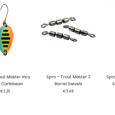
out Master Incy
Spro – Trout Master 3
Spro
 Caribbean
Barrel Swivels
S
€
3.25
€
3.49