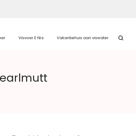
eer
Visvoer E Nrs
Vakantiehuis aan viswater
Pearlmutt