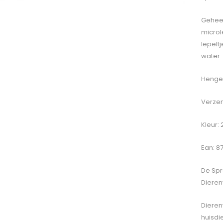
Geheel
microl
lepelt
water.
Hengel
Verzen
Kleur: 
Ean: 8
De
Spr
Dieren
Dieren
huisdi