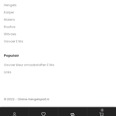
Hengels
Karper
Molens
Roofvis
Witvoes
Visvoer E Nrs
Populair
Visvoer kleur smaakstoffen E Nrs
Links
© 2022 - Online-hengelsport.nl
0