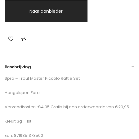
Naar aanbieder
Beschrijving
Spro – Trout Master Piccolo Rattle Set
Hengelsport Forel
Verzendkosten: €4,95 Gratis bij een orderwaarde van €29,95
Kleur: 3g – 1st
Ean: 8716851373560