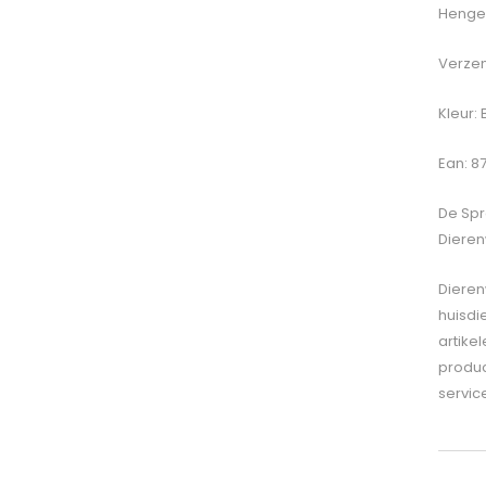
Hengel
Verzen
Kleur: 
Ean: 8
De
Spr
Dieren
Dieren
huisdi
artike
produc
servic