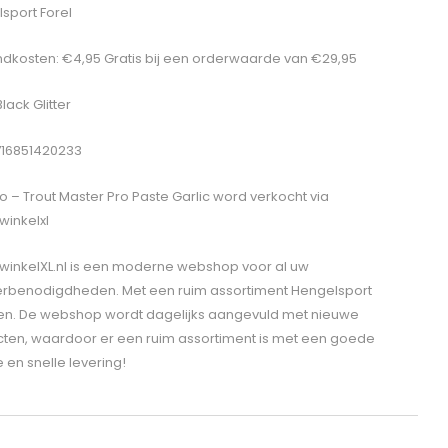
sport Forel
dkosten: €4,95 Gratis bij een orderwaarde van €29,95
Black Glitter
716851420233
o – Trout Master Pro Paste Garlic
word verkocht via
winkelxl
winkelXL.nl is een moderne webshop voor al uw
erbenodigdheden. Met een ruim assortiment Hengelsport
len. De webshop wordt dagelijks aangevuld met nieuwe
ten, waardoor er een ruim assortiment is met een goede
e en snelle levering!