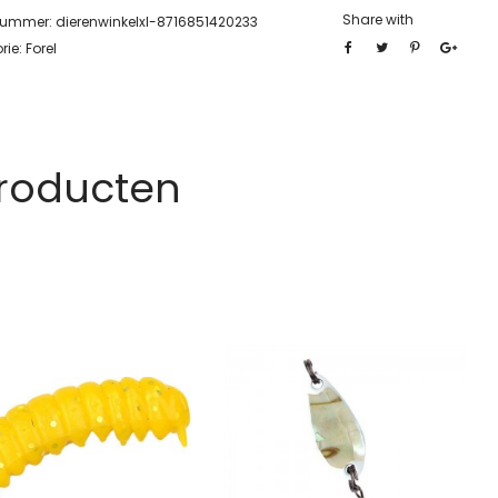
Share with
lnummer:
dierenwinkelxl-8716851420233
rie:
Forel
Producten