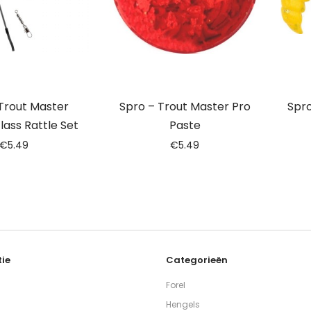
Trout Master
Spro – Trout Master Pro
Spro
lass Rattle Set
Paste
€
5.49
€
5.49
ie
Categorieën
Forel
Hengels