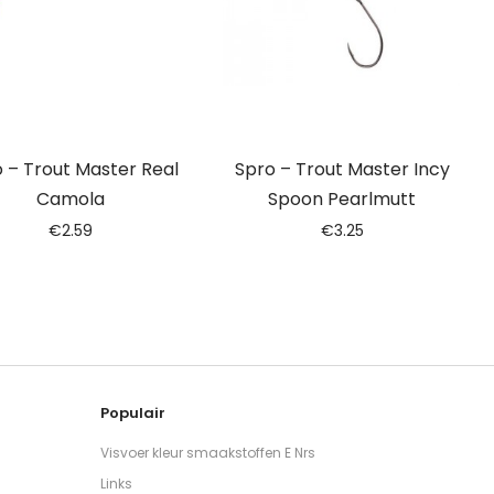
 – Trout Master Real
Spro – Trout Master Incy
Camola
Spoon Pearlmutt
€
2.59
€
3.25
Populair
Visvoer kleur smaakstoffen E Nrs
Links