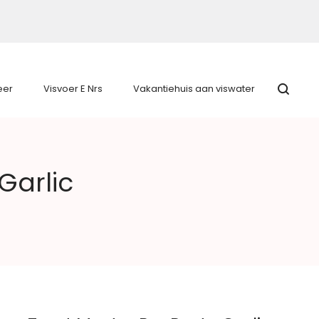
eer
Visvoer E Nrs
Vakantiehuis aan viswater
Garlic