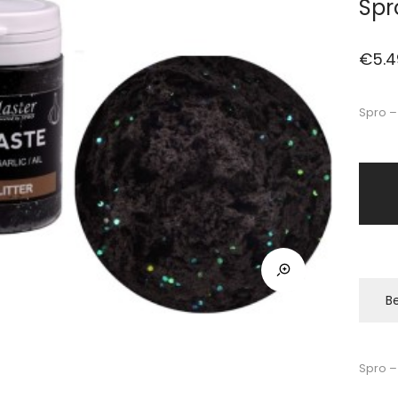
Spr
€
5.4
Spro –
Be
Spro –