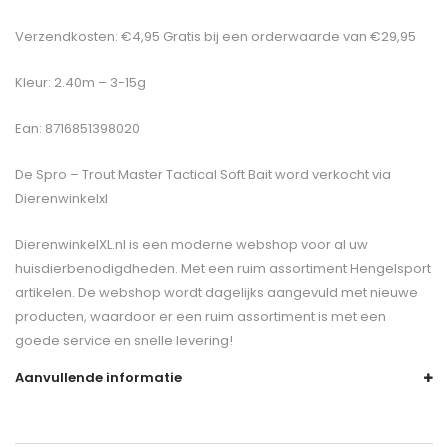
Verzendkosten: €4,95 Gratis bij een orderwaarde van €29,95
Kleur: 2.40m – 3-15g
Ean: 8716851398020
De
Spro – Trout Master Tactical Soft Bait
word verkocht via
Dierenwinkelxl
DierenwinkelXL.nl is een moderne webshop voor al uw
huisdierbenodigdheden. Met een ruim assortiment Hengelsport
artikelen. De webshop wordt dagelijks aangevuld met nieuwe
producten, waardoor er een ruim assortiment is met een
goede service en snelle levering!
Aanvullende informatie