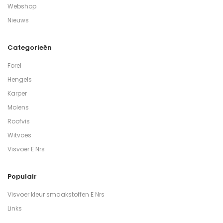
Webshop
Nieuws
Categorieën
Forel
Hengels
Karper
Molens
Roofvis
Witvoes
Visvoer E Nrs
Populair
Visvoer kleur smaakstoffen E Nrs
Links