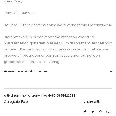
Kleur: Pinky
Ean: 8716851422633
De
Spro – Trout Master Wobbla
word verkocht via Dierenwinkelxl
DierenwinkelXL.nl is een moderne webshop voor al uw
huisdierbenodigdheden. Met een ruim assortiment Hengelsport
artikelen. De webshop wordt dagelijks aangevuld met nieuwe
producten, waardoor er een ruim assortiment is met een
goede service en snelle levering!
Aanvullende informatie
Artikelnummer:
dierenwinkelxl-8716851422633
Share with
Categorie:
Forel