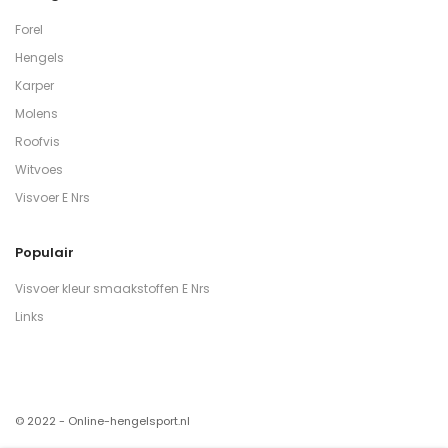
Forel
Hengels
Karper
Molens
Roofvis
Witvoes
Visvoer E Nrs
Populair
Visvoer kleur smaakstoffen E Nrs
Links
© 2022 - Online-hengelsport.nl