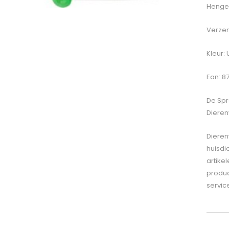
Hengel
Verzen
Kleur: 
Ean: 8
De
Spr
Dieren
Dieren
huisdi
artike
produc
servic