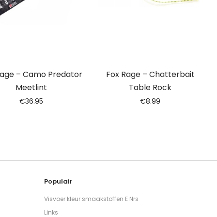
Rage – Camo Predator
Fox Rage – Chatterbait
Meetlint
Table Rock
€
36.95
€
8.99
Populair
Visvoer kleur smaakstoffen E Nrs
Links