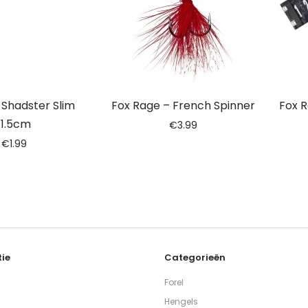
– Shadster Slim
Fox Rage – French Spinner
Fox 
11.5cm
€
3.99
€
1.99
ie
Categorieën
Forel
Hengels