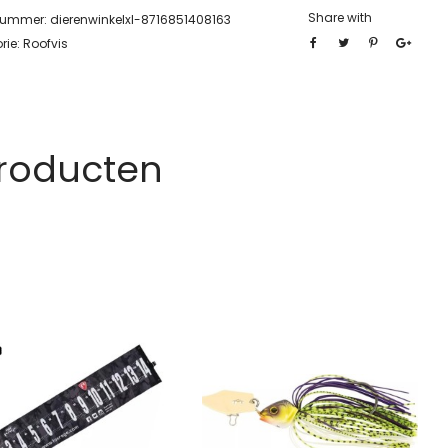
Share with
lnummer:
dierenwinkelxl-8716851408163
rie:
Roofvis
Producten