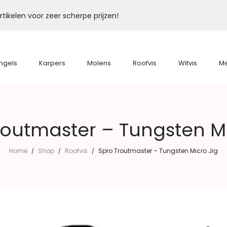
tikelen voor zeer scherpe prijzen!
ngels
Karpers
Molens
Roofvis
Witvis
M
routmaster – Tungsten Mi
Home
Shop
Roofvis
Spro Troutmaster – Tungsten Micro Jig
/
/
/