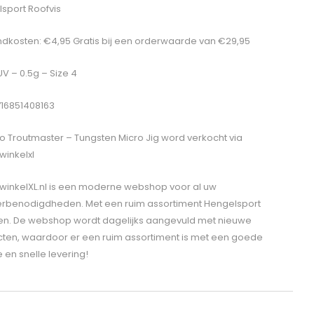
sport Roofvis
dkosten: €4,95 Gratis bij een orderwaarde van €29,95
UV – 0.5g – Size 4
716851408163
o Troutmaster – Tungsten Micro Jig
word verkocht via
winkelxl
winkelXL.nl is een moderne webshop voor al uw
erbenodigdheden. Met een ruim assortiment Hengelsport
len. De webshop wordt dagelijks aangevuld met nieuwe
ten, waardoor er een ruim assortiment is met een goede
e en snelle levering!