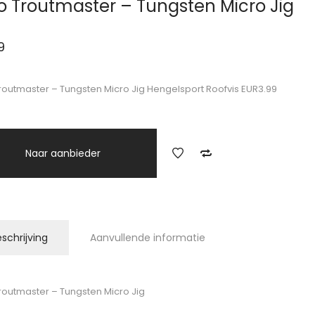
o Troutmaster – Tungsten Micro Jig
9
routmaster – Tungsten Micro Jig Hengelsport Roofvis EUR3.99
Naar aanbieder
schrijving
Aanvullende informatie
routmaster – Tungsten Micro Jig