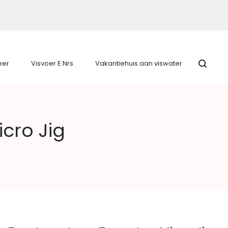
eer
Visvoer E Nrs
Vakantiehuis aan viswater
cro Jig