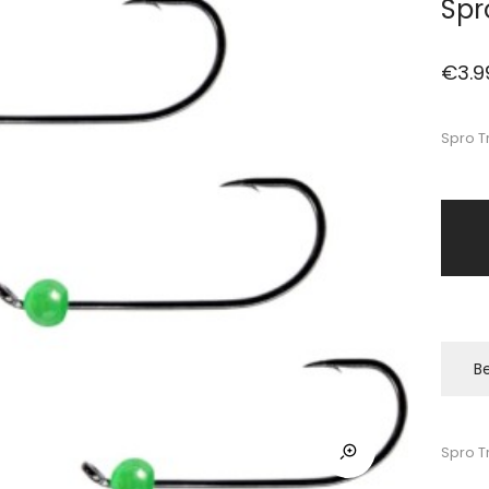
Spr
€
3.9
Spro T
Be
Spro T