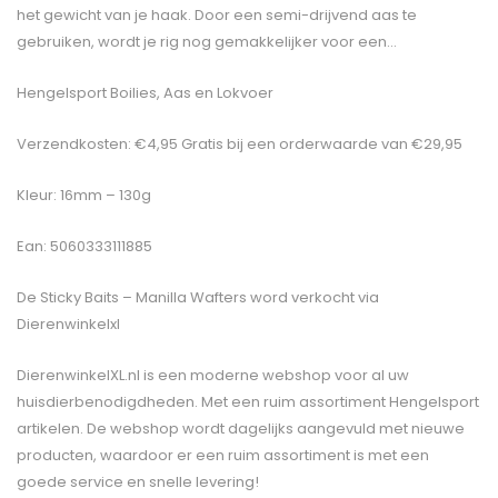
het gewicht van je haak. Door een semi-drijvend aas te
gebruiken, wordt je rig nog gemakkelijker voor een…
Hengelsport Boilies, Aas en Lokvoer
Verzendkosten: €4,95 Gratis bij een orderwaarde van €29,95
Kleur: 16mm – 130g
Ean: 5060333111885
De
Sticky Baits – Manilla Wafters
word verkocht via
Dierenwinkelxl
DierenwinkelXL.nl is een moderne webshop voor al uw
huisdierbenodigdheden. Met een ruim assortiment Hengelsport
artikelen. De webshop wordt dagelijks aangevuld met nieuwe
producten, waardoor er een ruim assortiment is met een
goede service en snelle levering!