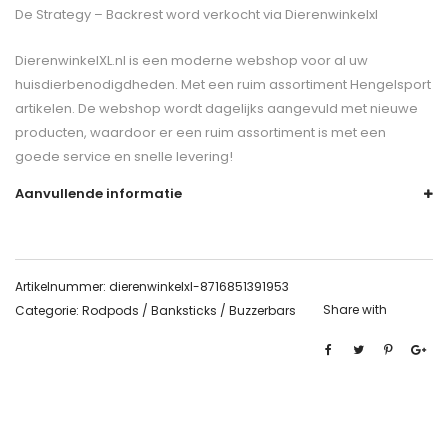
De
Strategy – Backrest
word verkocht via Dierenwinkelxl
DierenwinkelXL.nl is een moderne webshop voor al uw
huisdierbenodigdheden. Met een ruim assortiment Hengelsport
artikelen. De webshop wordt dagelijks aangevuld met nieuwe
producten, waardoor er een ruim assortiment is met een
goede service en snelle levering!
Aanvullende informatie
Artikelnummer:
dierenwinkelxl-8716851391953
Share with
Categorie:
Rodpods / Banksticks / Buzzerbars