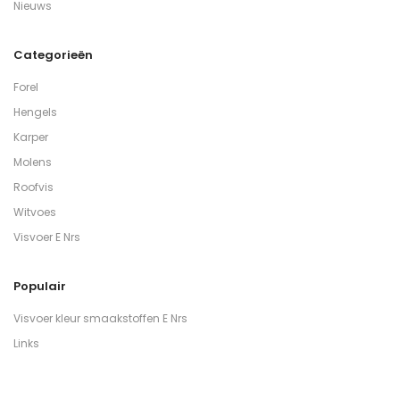
Nieuws
Categorieën
Forel
Hengels
Karper
Molens
Roofvis
Witvoes
Visvoer E Nrs
Populair
Visvoer kleur smaakstoffen E Nrs
Links