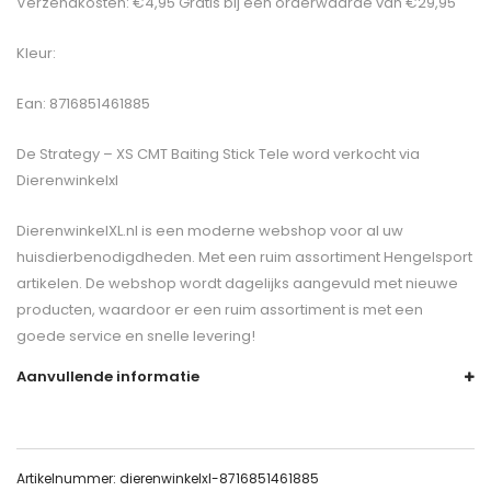
Verzendkosten: €4,95 Gratis bij een orderwaarde van €29,95
Kleur:
Ean: 8716851461885
De
Strategy – XS CMT Baiting Stick Tele
word verkocht via
Dierenwinkelxl
DierenwinkelXL.nl is een moderne webshop voor al uw
huisdierbenodigdheden. Met een ruim assortiment Hengelsport
artikelen. De webshop wordt dagelijks aangevuld met nieuwe
producten, waardoor er een ruim assortiment is met een
goede service en snelle levering!
Aanvullende informatie
Artikelnummer:
dierenwinkelxl-8716851461885