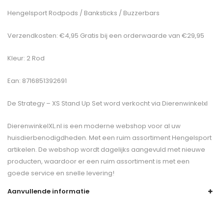
Hengelsport Rodpods / Banksticks / Buzzerbars
Verzendkosten: €4,95 Gratis bij een orderwaarde van €29,95
Kleur: 2 Rod
Ean: 8716851392691
De
Strategy – XS Stand Up Set
word verkocht via Dierenwinkelxl
DierenwinkelXL.nl is een moderne webshop voor al uw
huisdierbenodigdheden. Met een ruim assortiment Hengelsport
artikelen. De webshop wordt dagelijks aangevuld met nieuwe
producten, waardoor er een ruim assortiment is met een
goede service en snelle levering!
Aanvullende informatie