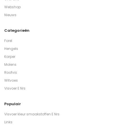
Webshop
Nieuws
Categorieën
Forel
Hengels
Karper
Molens
Roofvis
Witvoes
Visvoer E Nrs
Populair
Visvoer kleur smaakstoffen E Nrs
Links