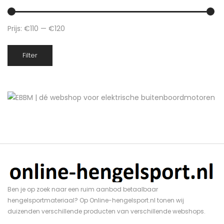
Prijs:
€110
—
€120
Min.
Max.
Filter
prijs
prijs
Ben je op zoek naar een ruim aanbod betaalbaar
hengelsportmateriaal? Op Online-hengelsport.nl tonen wij
duizenden verschillende producten van verschillende webshops.