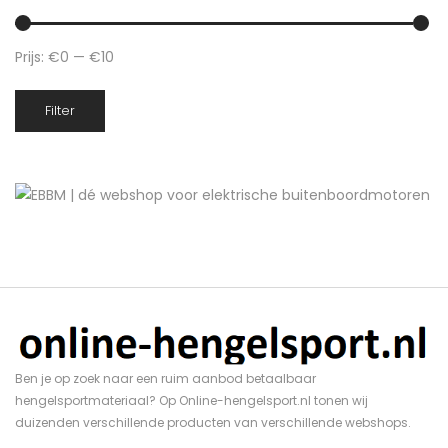
Prijs:
€0
—
€10
Min.
Max.
Filter
prijs
prijs
Ben je op zoek naar een ruim aanbod betaalbaar
hengelsportmateriaal? Op Online-hengelsport.nl tonen wij
duizenden verschillende producten van verschillende webshops.