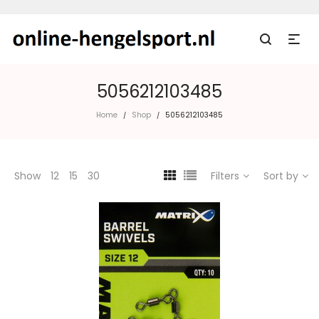
5056212103485
Home
Shop
5056212103485
/
/
Show
12
15
30
Filters
Sort by