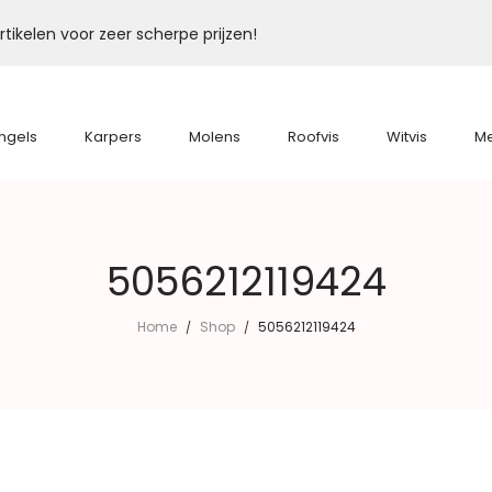
tikelen voor zeer scherpe prijzen!
ngels
Karpers
Molens
Roofvis
Witvis
M
5056212119424
Home
Shop
5056212119424
/
/