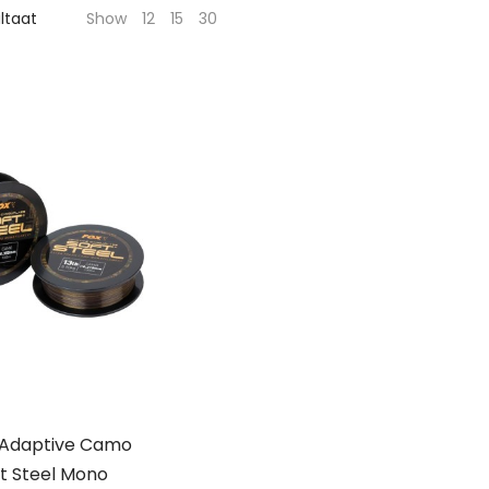
ultaat
Show
12
15
30
 Adaptive Camo
t Steel Mono