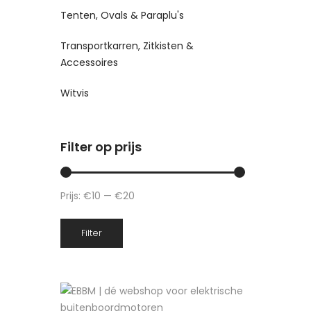
Tenten, Ovals & Paraplu's
Transportkarren, Zitkisten &
Accessoires
Witvis
Filter op prijs
Prijs:
€10
—
€20
Min.
Max.
Filter
prijs
prijs