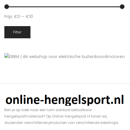
Prijs:
€0
—
€10
Min.
Max.
Filter
prijs
prijs
Ben je op zoek naar een ruim aanbod betaalbaar
hengelsportmateriaal? Op Online-hengelsport.nl tonen wij
duizenden verschillende producten van verschillende webshops.