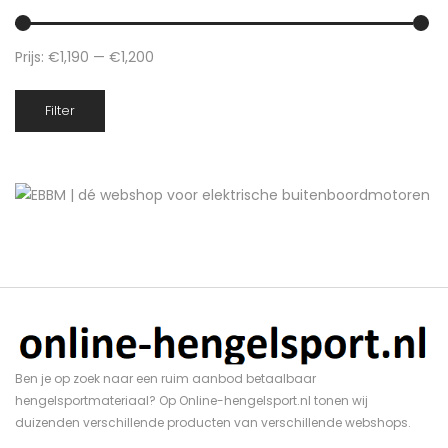
Prijs:
€1,190
—
€1,200
Min.
Max.
Filter
prijs
prijs
Ben je op zoek naar een ruim aanbod betaalbaar
hengelsportmateriaal? Op Online-hengelsport.nl tonen wij
duizenden verschillende producten van verschillende webshops.