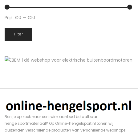
Prijs:
€0
—
€10
Min.
Max.
Filter
prijs
prijs
Ben je op zoek naar een ruim aanbod betaalbaar
hengelsportmateriaal? Op Online-hengelsport.nl tonen wij
duizenden verschillende producten van verschillende webshops.