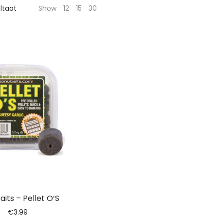
ultaat
Show
12
15
30
its – Pellet O’S
€
3.99