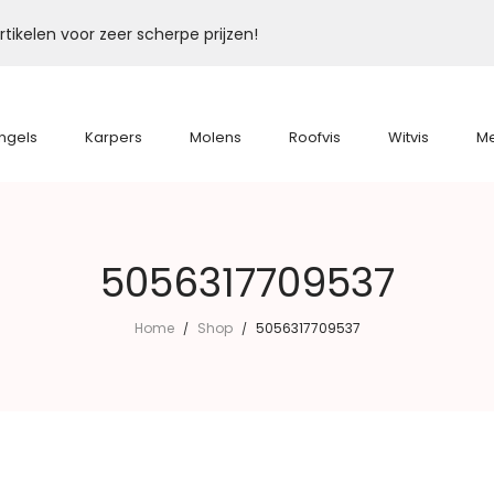
tikelen voor zeer scherpe prijzen!
ngels
Karpers
Molens
Roofvis
Witvis
M
5056317709537
Home
Shop
5056317709537
/
/