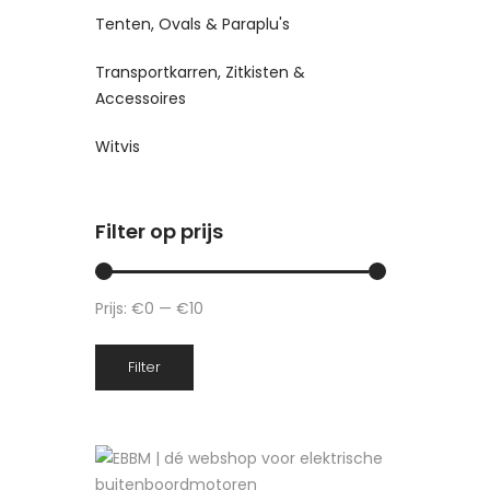
Tenten, Ovals & Paraplu's
Transportkarren, Zitkisten &
Accessoires
Witvis
Filter op prijs
Prijs:
€0
—
€10
Min.
Max.
Filter
prijs
prijs