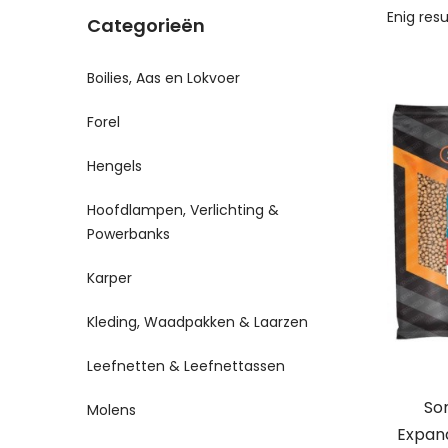
Enig res
Categorieën
Boilies, Aas en Lokvoer
Forel
Hengels
Hoofdlampen, Verlichting &
Powerbanks
Karper
Kleding, Waadpakken & Laarzen
Leefnetten & Leefnettassen
Son
Molens
Expand