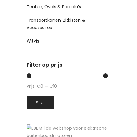
Tenten, Ovals & Paraplu's
Transportkarren, Zitkisten &
Accessoires
Witvis
Filter op prijs
Prijs:
€0
—
€10
Min.
Max.
Filter
prijs
prijs