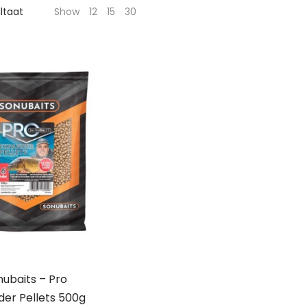
ultaat
Show
12
15
30
ubaits – Pro
er Pellets 500g