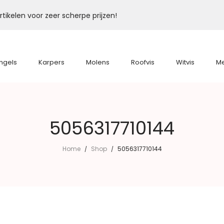
tikelen voor zeer scherpe prijzen!
ngels
Karpers
Molens
Roofvis
Witvis
M
5056317710144
Home
Shop
5056317710144
/
/