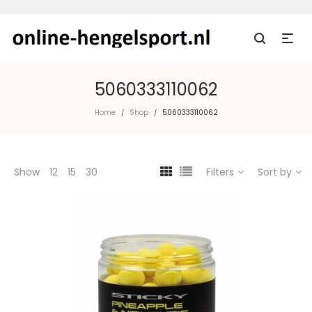
5060333110062
Home
Shop
5060333110062
/
/
Show
12
15
30
Filters
Sort by