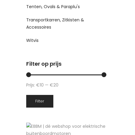
Tenten, Ovals & Paraplu's
Transportkarren, Zitkisten &
Accessoires
Witvis
Filter op prijs
Prijs:
€10
—
€20
Min.
Max.
Filter
prijs
prijs