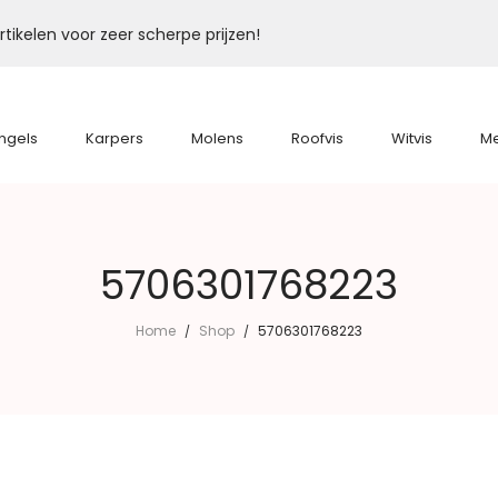
tikelen voor zeer scherpe prijzen!
ngels
Karpers
Molens
Roofvis
Witvis
M
5706301768223
Home
Shop
5706301768223
/
/