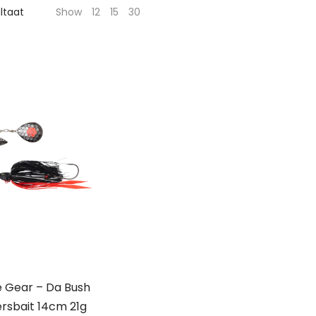
ultaat
Show
12
15
30
 Gear – Da Bush
rsbait 14cm 21g