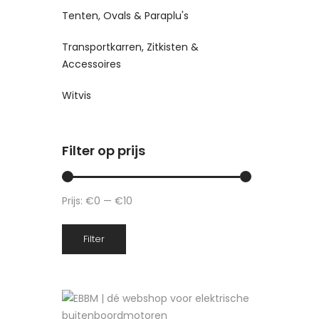
Tenten, Ovals & Paraplu's
Transportkarren, Zitkisten &
Accessoires
Witvis
Filter op prijs
Prijs:
€0
—
€10
Min.
Max.
Filter
prijs
prijs