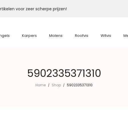
tikelen voor zeer scherpe prijzen!
ngels
Karpers
Molens
Roofvis
Witvis
M
5902335371310
Home
Shop
5902335371310
/
/