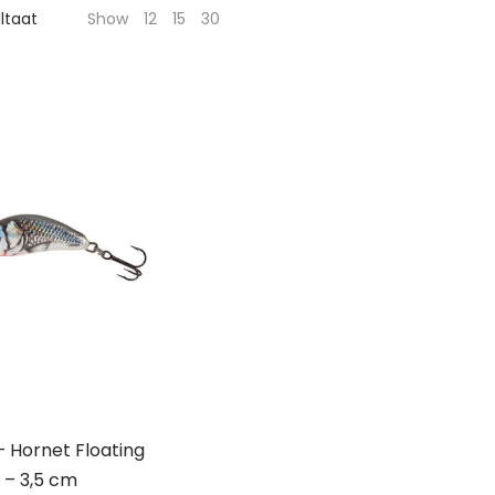
ultaat
Show
12
15
30
 Hornet Floating
– 3,5 cm