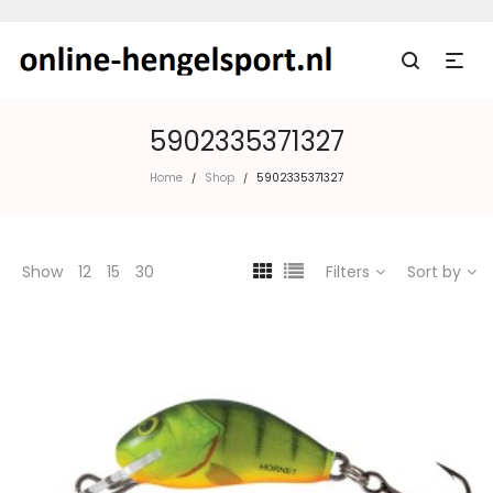
5902335371327
Home
Shop
5902335371327
/
/
Show
12
15
30
Filters
Sort by