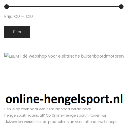
Prijs:
€0
—
€10
Min.
Max.
Filter
prijs
prijs
Ben je op zoek naar een ruim aanbod betaalbaar
hengelsportmateriaal? Op Online-hengelsport.nl tonen wij
duizenden verschillende producten van verschillende webshops.