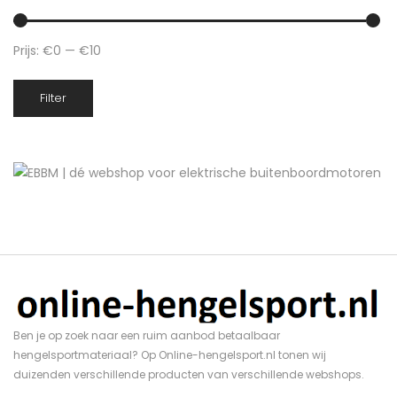
Prijs:
€0
—
€10
Min.
Max.
Filter
prijs
prijs
Ben je op zoek naar een ruim aanbod betaalbaar
hengelsportmateriaal? Op Online-hengelsport.nl tonen wij
duizenden verschillende producten van verschillende webshops.