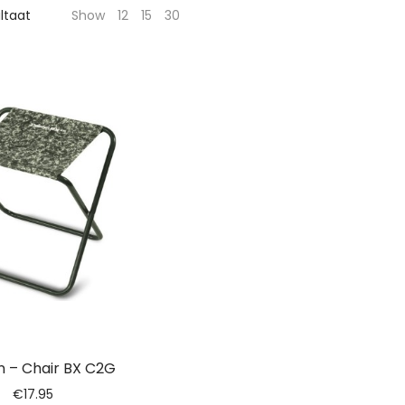
ultaat
Show
12
15
30
n – Chair BX C2G
€
17.95