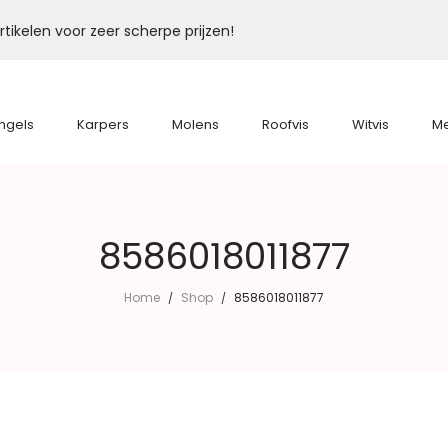
tikelen voor zeer scherpe prijzen!
ngels
Karpers
Molens
Roofvis
Witvis
M
8586018011877
Home
Shop
8586018011877
/
/