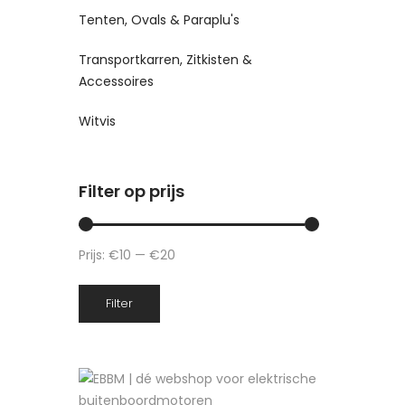
Tenten, Ovals & Paraplu's
Transportkarren, Zitkisten &
Accessoires
Witvis
Filter op prijs
Prijs:
€10
—
€20
Min.
Max.
Filter
prijs
prijs