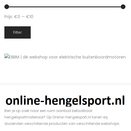
Prijs:
€0
—
€10
Min.
Max.
Filter
prijs
prijs
Ben je op zoek naar een ruim aanbod betaalbaar
hengelsportmateriaal? Op Online-hengelsport.nl tonen wij
duizenden verschillende producten van verschillende webshops.