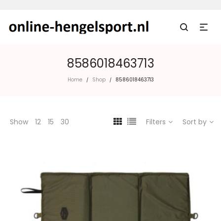
8586018463713
Home
Shop
8586018463713
/
/
Show
12
15
30
Filters
Sort by