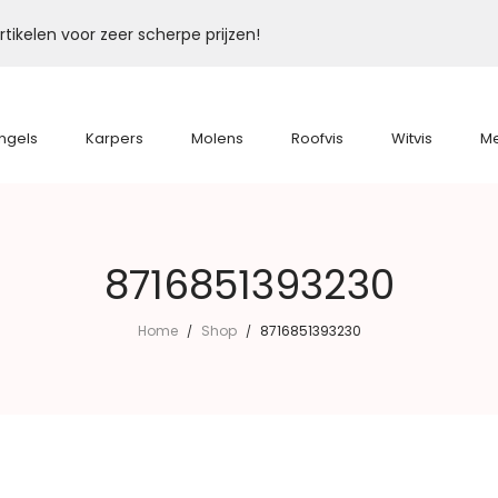
tikelen voor zeer scherpe prijzen!
ngels
Karpers
Molens
Roofvis
Witvis
M
8716851393230
Home
Shop
8716851393230
/
/