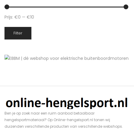
Prijs:
€0
—
€10
Min.
Max.
Filter
prijs
prijs
Ben je op zoek naar een ruim aanbod betaalbaar
hengelsportmateriaal? Op Online-hengelsport.nl tonen wij
duizenden verschillende producten van verschillende webshops.