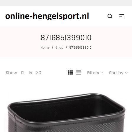
8716851399010
Home
Shop
8716851399010
/
/
Show
12
15
30
Filters
Sort by