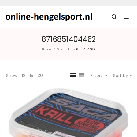
8716851404462
Home
Shop
8716851404462
/
/
Show
12
15
30
Filters
Sort by