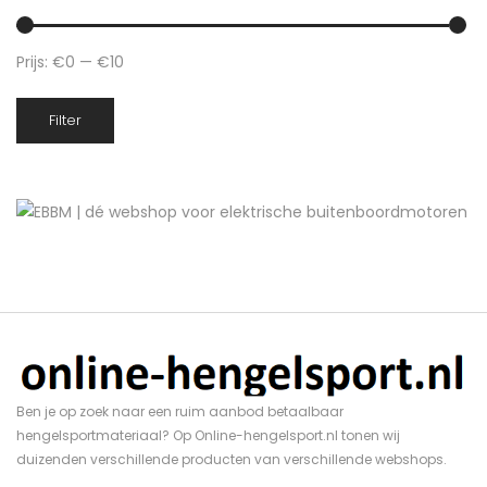
Prijs:
€0
—
€10
Min.
Max.
Filter
prijs
prijs
Ben je op zoek naar een ruim aanbod betaalbaar
hengelsportmateriaal? Op Online-hengelsport.nl tonen wij
duizenden verschillende producten van verschillende webshops.