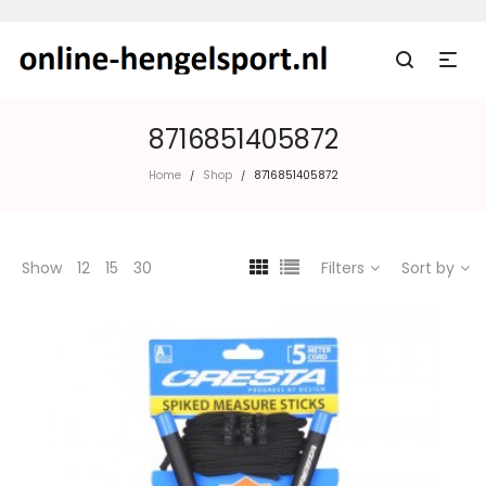
8716851405872
Home
Shop
8716851405872
/
/
Show
12
15
30
Filters
Sort by