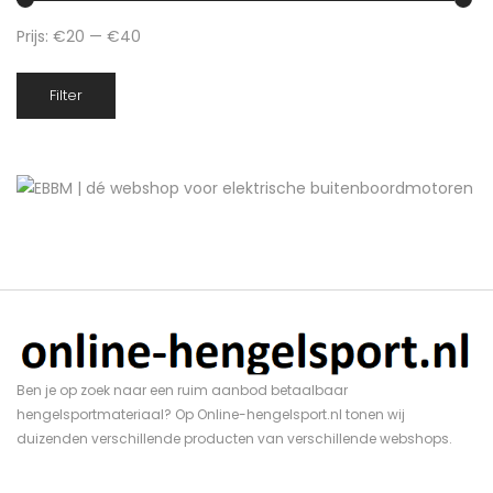
Prijs:
€20
—
€40
Min.
Max.
Filter
prijs
prijs
Ben je op zoek naar een ruim aanbod betaalbaar
hengelsportmateriaal? Op Online-hengelsport.nl tonen wij
duizenden verschillende producten van verschillende webshops.