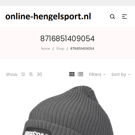
8716851409054
Home
Shop
8716851409054
/
/
Show
12
15
30
Filters
Sort by