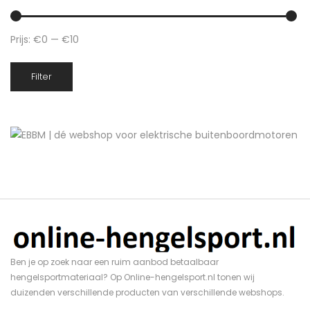
Prijs:
€0
—
€10
Min.
Max.
Filter
prijs
prijs
Ben je op zoek naar een ruim aanbod betaalbaar
hengelsportmateriaal? Op Online-hengelsport.nl tonen wij
duizenden verschillende producten van verschillende webshops.