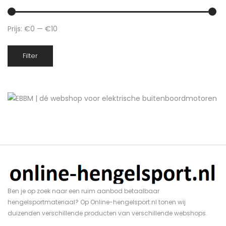
Prijs:
€0
—
€10
Min.
Max.
Filter
prijs
prijs
Ben je op zoek naar een ruim aanbod betaalbaar
hengelsportmateriaal? Op Online-hengelsport.nl tonen wij
duizenden verschillende producten van verschillende webshops.