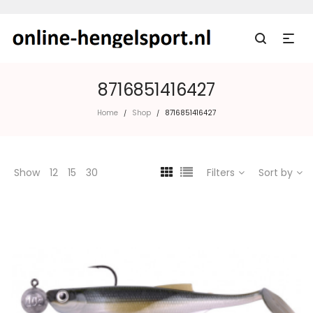
8716851416427
Home
Shop
8716851416427
/
/
Show
12
15
30
Filters
Sort by