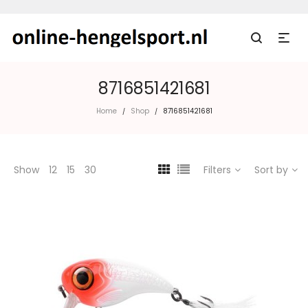
8716851421681
Home
Shop
8716851421681
/
/
Show
12
15
30
Filters
Sort by