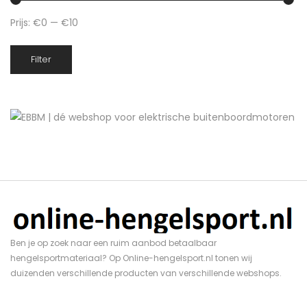
Prijs:
€0
—
€10
Min.
Max.
Filter
prijs
prijs
Ben je op zoek naar een ruim aanbod betaalbaar
hengelsportmateriaal? Op Online-hengelsport.nl tonen wij
duizenden verschillende producten van verschillende webshops.