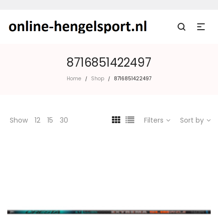
8716851422497
Home
Shop
8716851422497
/
/
Show
12
15
30
Filters
Sort by