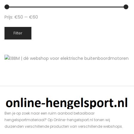
Prijs:
€50
—
€60
Min.
Max.
Filter
prijs
prijs
Ben je op zoek naar een ruim aanbod betaalbaar
hengelsportmateriaal? Op Online-hengelsport.nl tonen wij
duizenden verschillende producten van verschillende webshops.